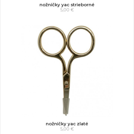
nožničky yac strieborné
5,00 €
nožničky yac zlaté
5,00 €