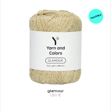
novinka
glamour
1,80 €