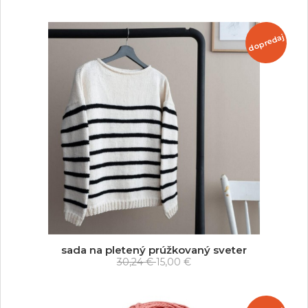
dopredaj
sada na pletený prúžkovaný sveter
30,24 €
15,00 €