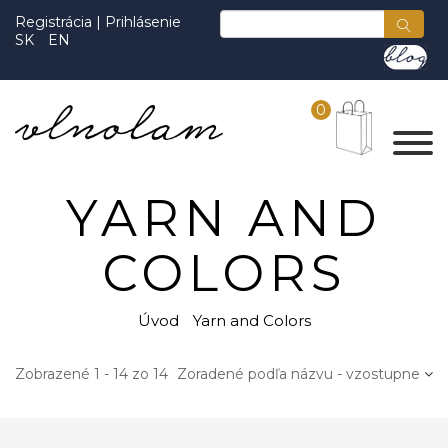
Registrácia
|
Prihlásenie
SK
EN
0
YARN AND
COLORS
Úvod
Yarn and Colors
Zobrazené 1 - 14 zo 14
Zoradené podľa názvu - vzostupne