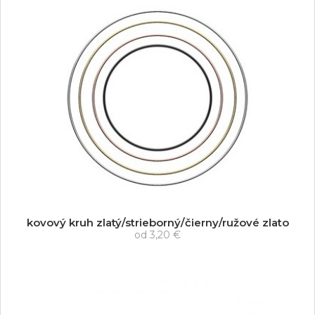
kovový kruh zlatý/strieborný/čierny/ružové zlato
od
3,20 €