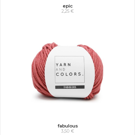
epic
2,25 €
fabulous
3,50 €