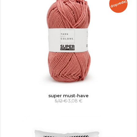
dopredaj
super must-have
5,12 €
3,08 €