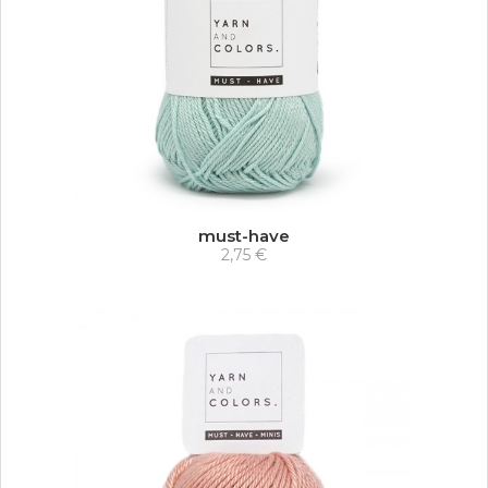
must-have
2,75 €