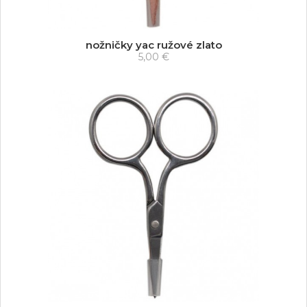
nožničky yac ružové zlato
5,00 €