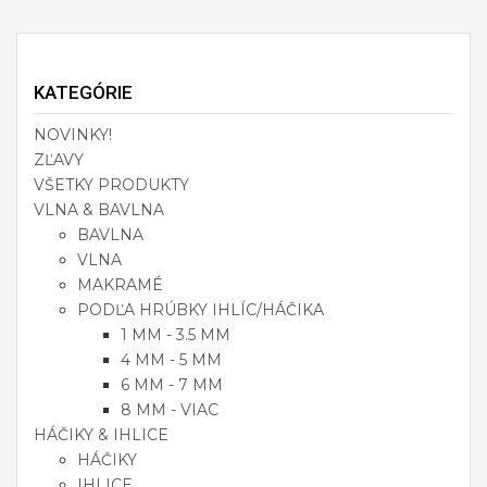
KATEGÓRIE
NOVINKY!
ZĽAVY
VŠETKY PRODUKTY
VLNA & BAVLNA
BAVLNA
VLNA
MAKRAMÉ
PODĽA HRÚBKY IHLÍC/HÁČIKA
1 MM - 3.5 MM
4 MM - 5 MM
6 MM - 7 MM
8 MM - VIAC
HÁČIKY & IHLICE
HÁČIKY
IHLICE