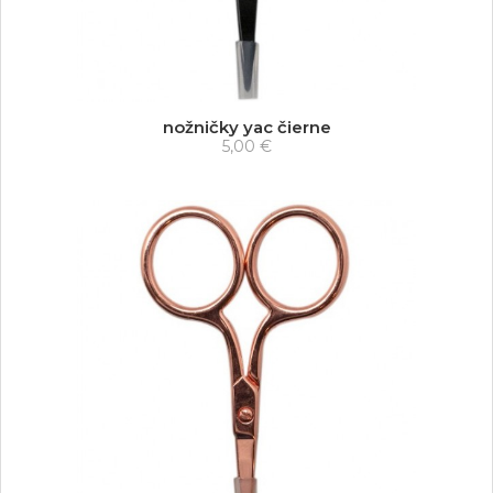
nožničky yac čierne
5,00 €