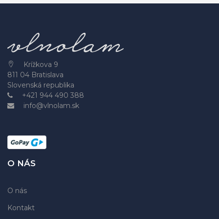
Krížkova 9
811 04 Bratislava
Slovenská republika
+421 944 490 388
info@vlnolam.sk
O NÁS
O nás
Kontakt