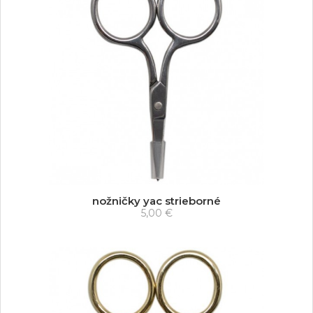
nožničky yac strieborné
5,00 €