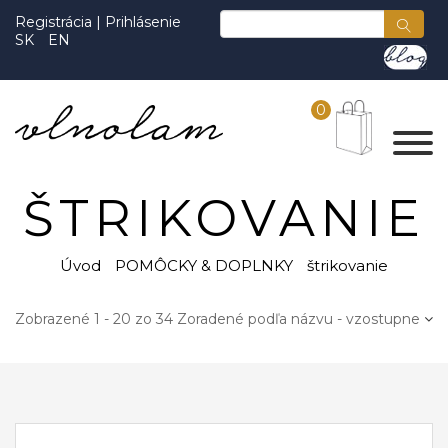
Registrácia
|
Prihlásenie
SK
EN
0
ŠTRIKOVANIE
Úvod
POMÔCKY & DOPLNKY
štrikovanie
Zobrazené 1 - 20 zo 34
Zoradené podľa názvu - vzostupne