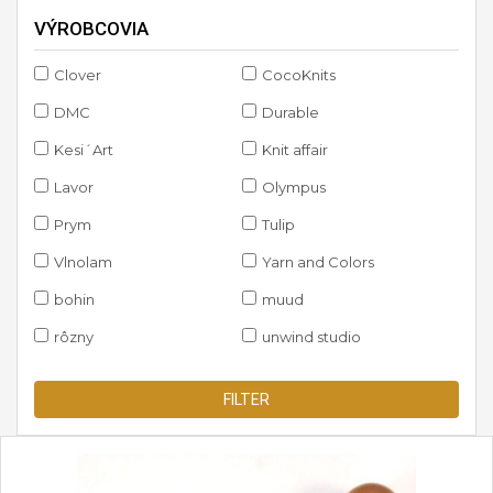
VÝROBCOVIA
Clover
CocoKnits
DMC
Durable
Kesi´Art
Knit affair
Lavor
Olympus
Prym
Tulip
Vlnolam
Yarn and Colors
bohin
muud
rôzny
unwind studio
FILTER