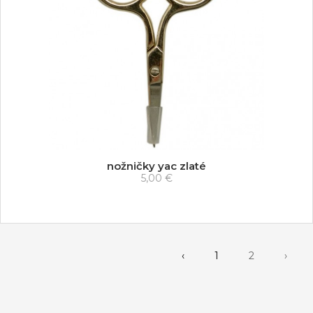
nožničky yac zlaté
5,00 €
‹
1
2
›