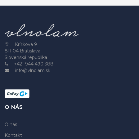
Krížkova 9
811 04 Bratislava
Slovenská republika
+421 944 490 388
info@vlnolam.sk
O NÁS
O nás
Kontakt