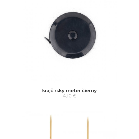
krajčírsky meter čierny
4,10 €