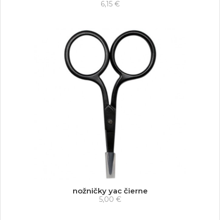
6,15 €
nožničky yac čierne
5,00 €