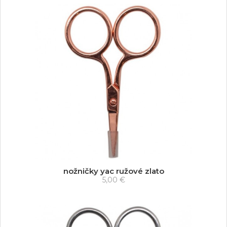
nožničky yac ružové zlato
5,00 €