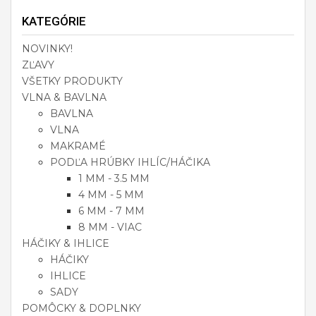
KATEGÓRIE
NOVINKY!
ZĽAVY
VŠETKY PRODUKTY
VLNA & BAVLNA
BAVLNA
VLNA
MAKRAMÉ
PODĽA HRÚBKY IHLÍC/HÁČIKA
1 MM - 3.5 MM
4 MM - 5 MM
6 MM - 7 MM
8 MM - VIAC
HÁČIKY & IHLICE
HÁČIKY
IHLICE
SADY
POMÔCKY & DOPLNKY