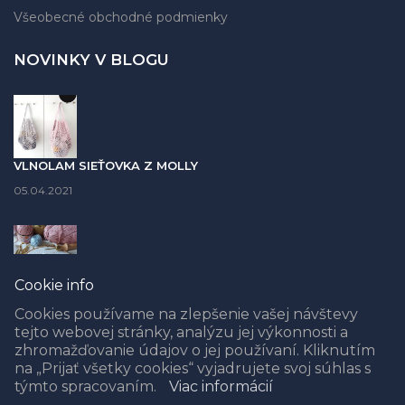
Všeobecné obchodné podmienky
NOVINKY V BLOGU
VLNOLAM SIEŤOVKA Z MOLLY
05.04.2021
Cookie info
PUNCH NEEDLE časť II. - AKÉ PRIADZE POUŽIŤ - PREHĽADNÁ
TABUĽKA S FOTO
Cookies používame na zlepšenie vašej návštevy
tejto webovej stránky, analýzu jej výkonnosti a
08.02.2021
zhromažďovanie údajov o jej používaní. Kliknutím
na „Prijať všetky cookies“ vyjadrujete svoj súhlas s
týmto spracovaním.
Viac informácií