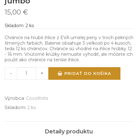
jumbo
15,00 €
Skladom:
2
ks
Chrániče na hrubé ihlice z EVA umelej peny v troch pekných
tlmených farbách. Balenie obsahuje 3 veľkosti po 4 kusoch,
teda 12 ks chráničov. Chrániče sú vhodné na ihlice hrúbky 12
- 16 mm. Vnútorné krúžky nemusíte vyhodiť, ale môžete ich
použiť ako chrániče na tenšie ihlice.
-
+
PRIDAŤ DO KOŠÍKA
Výrobca:
CocoKnits
Skladom:
2 ks
Detaily produktu