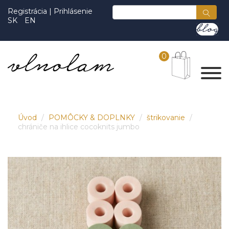
Registrácia
|
Prihlásenie
SK
EN
0
Úvod
POMÔCKY & DOPLNKY
štrikovanie
chrániče na ihlice cocoknits jumbo