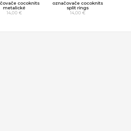
čovače cocoknits
označovače cocoknits
metalické
split rings
14,00 €
14,00 €