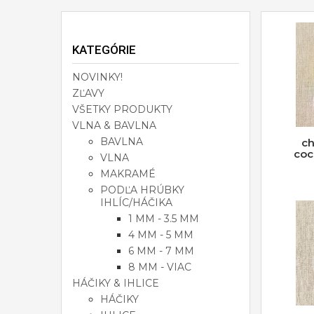
KATEGÓRIE
NOVINKY!
ZĽAVY
VŠETKY PRODUKTY
VLNA & BAVLNA
BAVLNA
ch
coc
VLNA
MAKRAMÉ
PODĽA HRÚBKY
IHLÍC/HÁČIKA
1 MM - 3.5 MM
4 MM - 5 MM
6 MM - 7 MM
8 MM - VIAC
HÁČIKY & IHLICE
HÁČIKY