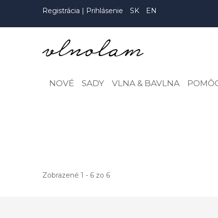
Registrácia
|
Prihlásenie
SK
EN
NOVÉ
SADY
VLNA & BAVLNA
POMÔ
Zobrazené 1 - 6 zo 6