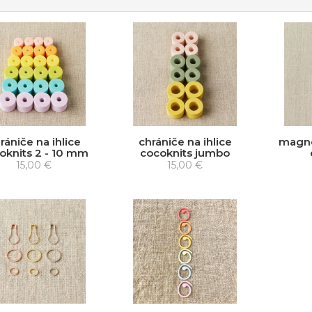
rániče na ihlice
chrániče na ihlice
magne
oknits 2 - 10 mm
cocoknits jumbo
15,00 €
15,00 €