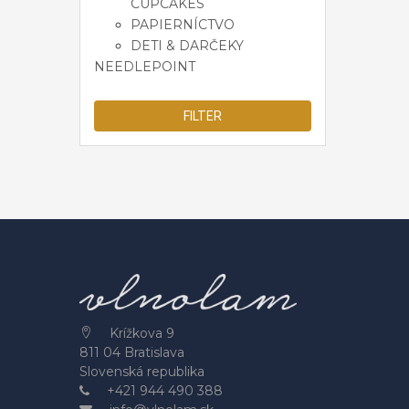
CUPCAKES
PAPIERNÍCTVO
DETI & DARČEKY
NEEDLEPOINT
FILTER
Krížkova 9
811 04 Bratislava
Slovenská republika
+421 944 490 388