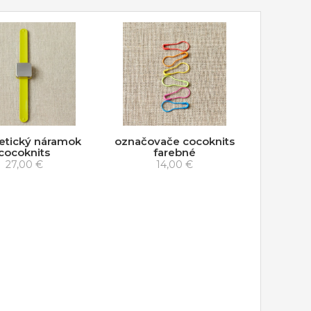
tický náramok
označovače cocoknits
cocoknits
farebné
27,00 €
14,00 €