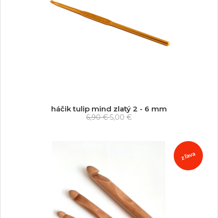
háčik tulip mind zlatý 2 - 6 mm
6,90 €
5,00 €
zľava