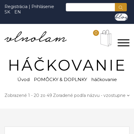
Registrácia
|
Prihlásenie
SK
EN
0
HÁČKOVANIE
Úvod
POMÔCKY & DOPLNKY
háčkovanie
Zobrazené 1 - 20 zo 49
Zoradené podľa názvu - vzostupne