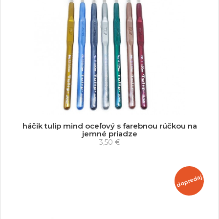
háčik tulip mind oceľový s farebnou rúčkou na
jemné priadze
3,50 €
dopredaj