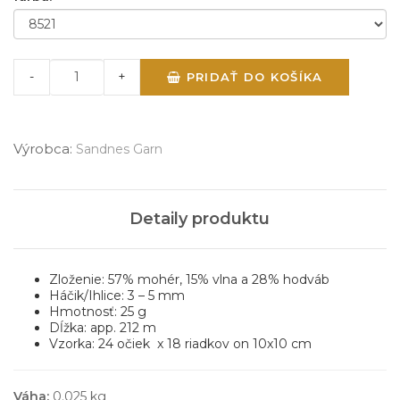
-
+
PRIDAŤ DO KOŠÍKA
Výrobca:
Sandnes Garn
Detaily produktu
Zloženie: 57% mohér, 15% vlna a 28% hodváb
Háčik/Ihlice: 3 – 5 mm
Hmotnosť: 25 g
Dĺžka: app. 212 m
Vzorka: 24 očiek x 18 riadkov on 10x10 cm
Váha:
0.025 kg