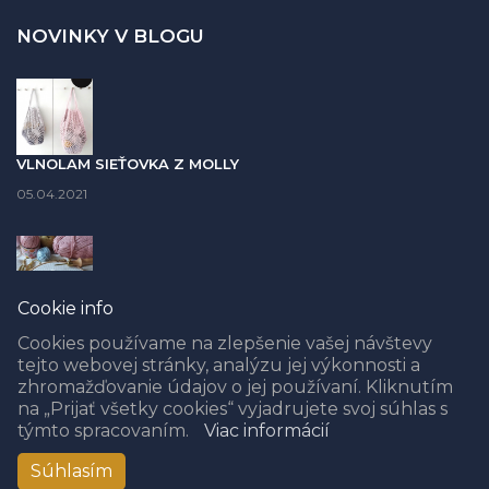
NOVINKY V BLOGU
VLNOLAM SIEŤOVKA Z MOLLY
05.04.2021
Cookie info
PUNCH NEEDLE časť II. - AKÉ PRIADZE POUŽIŤ - PREHĽADNÁ
TABUĽKA S FOTO
Cookies používame na zlepšenie vašej návštevy
tejto webovej stránky, analýzu jej výkonnosti a
08.02.2021
zhromažďovanie údajov o jej používaní. Kliknutím
na „Prijať všetky cookies“ vyjadrujete svoj súhlas s
týmto spracovaním.
Viac informácií
Súhlasím