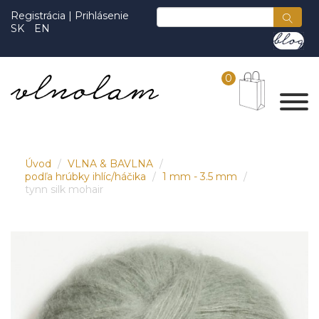
Registrácia
|
Prihlásenie
SK
EN
0
Úvod
VLNA & BAVLNA
podľa hrúbky ihlíc/háčika
1 mm - 3.5 mm
tynn silk mohair