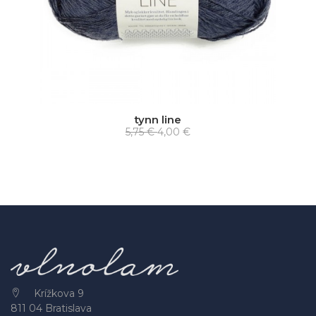
tynn line
5,75 €
4,00 €
Krížkova 9
811 04 Bratislava