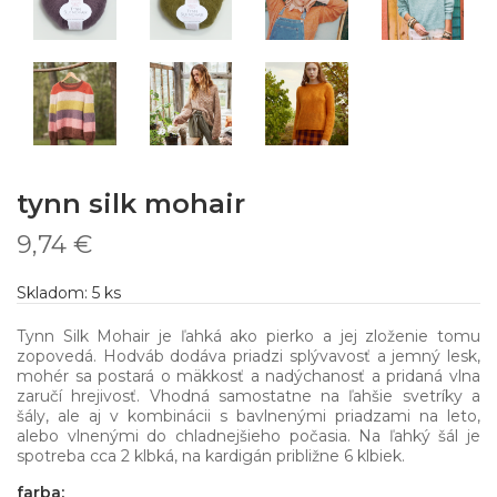
tynn silk mohair
9,74 €
Skladom:
5
ks
Tynn Silk Mohair je ľahká ako pierko a jej zloženie tomu
zopovedá. Hodváb dodáva priadzi splývavosť a jemný lesk,
mohér sa postará o mäkkosť a nadýchanosť a pridaná vlna
zaručí hrejivosť. Vhodná samostatne na ľahšie svetríky a
šály, ale aj v kombinácii s bavlnenými priadzami na leto,
alebo vlnenými do chladnejšieho počasia. Na ľahký šál je
spotreba cca 2 klbká, na kardigán približne 6 klbiek.
farba: