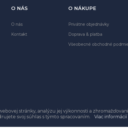
O NÁS
O NÁKUPE
O nás
Privátne objednávky
Kontakt
Doprava & platba
Všeobecné obchodné podmi
webovej stránky, analýzu jej výkonnosti a zhromažďovan
adrujete svoj súhlas s týmto spracovaním.
Viac informácií
Copyright © všetky práva vyhradené
2017