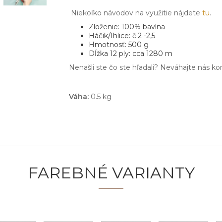
Niekoľko návodov na využitie nájdete
tu
.
Zloženie: 100% bavlna
Háčik/Ihlice: č.2 -2,5
Hmotnosť: 500 g
Dĺžka 12 ply: cca 1280 m
Nenašli ste čo ste hľadali? Neváhajte nás ko
Váha:
0.5 kg
FAREBNÉ VARIANTY