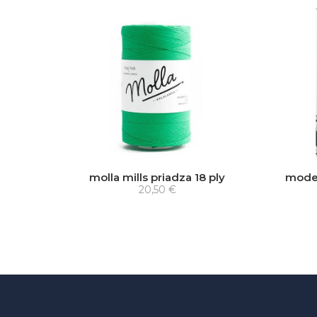
molla mills priadza 18 ply
moder
20,50 €