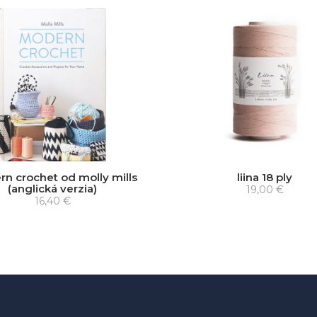
n crochet od molly mills
liina 18 ply
(anglická verzia)
19,00 €
16,40 €