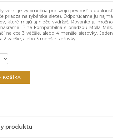
ly verzii je výnimočná pre svoju pevnosť a odolnosť
iže priadza na rybárske siete). Odporúčame ju najmä
kov, ktoré majú aj niečo vydržať. Rovanko ju možno
 makramé. Plne kompatibilná s priadzou Molla Mills.
ačí na cca 3 väčšie, alebo 4 menšie sieťovky. Jeden
ca 2 vacšie, alebo 3 menšie sieťovky.
O KOŠÍKA
ly produktu