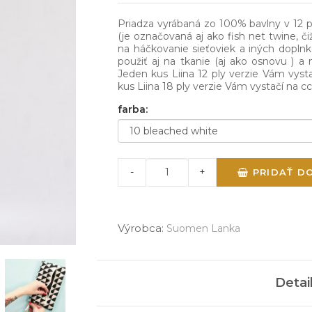
Priadza vyrábaná zo 100% bavlny v 12 p
(je označovaná aj ako fish net twine, č
na háčkovanie sieťoviek a iných dopln
použiť aj na tkanie (aj ako osnovu ) a
Jeden kus Liina 12 ply verzie Vám vyst
kus Liina 18 ply verzie Vám vystačí na c
farba:
-
+
PRIDAŤ D
Výrobca:
Suomen Lanka
Detai