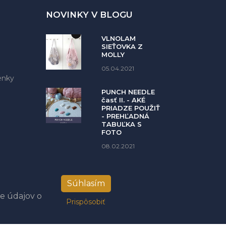
NOVINKY V BLOGU
VLNOLAM
SIEŤOVKA Z
MOLLY
05.04.2021
enky
PUNCH NEEDLE
časť II. - AKÉ
PRIADZE POUŽIŤ
- PREHĽADNÁ
TABUĽKA S
FOTO
08.02.2021
Súhlasím
ie údajov o
Prispôsobiť