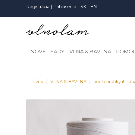
Registrácia
|
Prihlásenie
SK
EN
NOVÉ
SADY
VLNA & BAVLNA
POMÔ
Úvod
VLNA & BAVLNA
podľa hrúbky ihlíc/