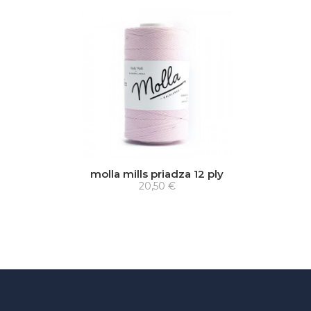
molla mills priadza 12 ply
20,50 €