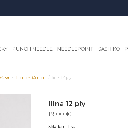
CKY
PUNCH NEEDLE
NEEDLEPOINT
SASHIKO
P
háčika
1 mm - 3.5 mm
liina 12 ply
liina 12 ply
19,00 €
Skladom:
1
ks